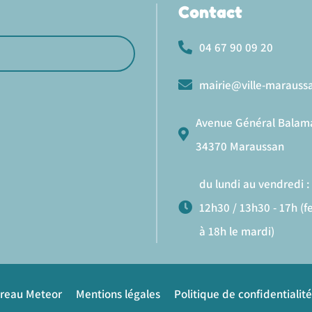
Contact
04 67 90 09 20
mairie@ville-maraussa
Avenue Général Balam
34370 Maraussan
du lundi au vendredi : 
12h30 / 13h30 - 17h (
à 18h le mardi)
ureau Meteor
Mentions légales
Politique de confidentialité