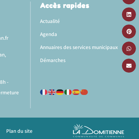
Accès rapides
Actualité
Agenda
n.fr
Annuaires des services municipaux
an,
Démarches
8h -
fermeture
Plan du site