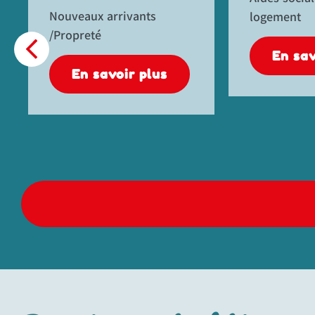
d’empl
logement
Aides soci
logement
En savoir plus
En s