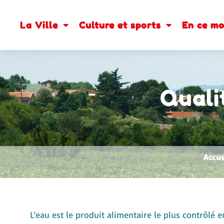
contenu
principal
La Ville
Culture et sports
En ce m
Qualit
Accue
L’eau est le produit alimentaire le plus contrôlé e