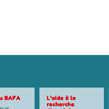
à la
Demande de
che
carte grise