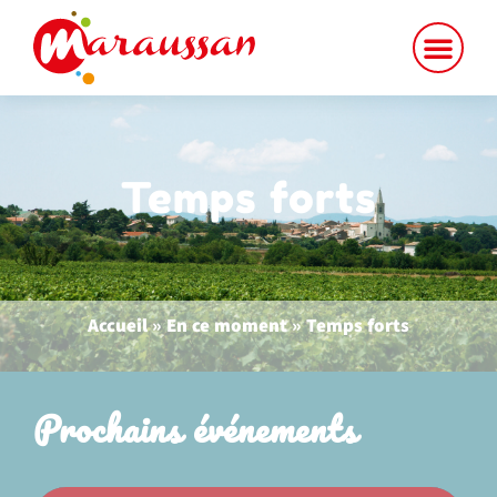
contenu
principal
Temps forts
Accueil
»
En ce moment
»
Temps forts
Prochains événements