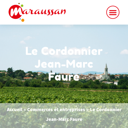
contenu
principal
Le Cordonnier
Jean-Marc
Faure
Accueil
»
Commerces et entreprises
»
Le Cordonnier
Jean-Marc Faure