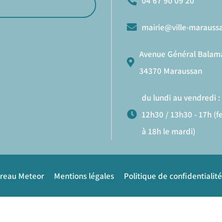
04 67 90 09 20
mairie@ville-maraussa
Avenue Général Balam
34370 Maraussan
du lundi au vendredi : 
12h30 / 13h30 - 17h (
à 18h le mardi)
ureau Meteor
Mentions légales
Politique de confidentialité