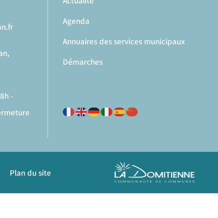
Actualité
Agenda
n.fr
Annuaires des services municipaux
an,
Démarches
8h -
fermeture
Plan du site