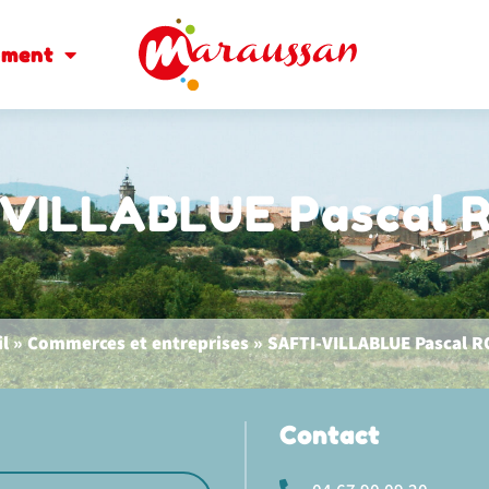
oment
-VILLABLUE Pascal 
l
»
Commerces et entreprises
»
SAFTI-VILLABLUE Pascal 
Contact