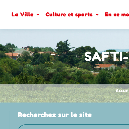
contenu
principal
La Ville
Culture et sports
En ce m
SAFTI
Accuei
Recherchez sur le site