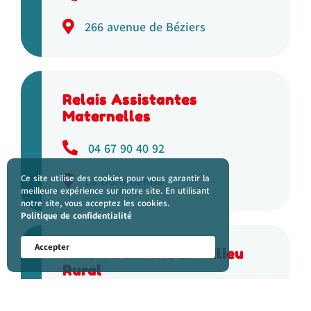
266 avenue de Béziers
Relais Assistantes
Maternelles
04 67 90 40 92
Ce site utilise des cookies pour vous garantir la
La Domitienne
meilleure expérience sur notre site. En utilisant
notre site, vous acceptez les cookies.
Politique de confidentialité
Accepter
Aide à Domicile en Milieu
Rural
04 67 09 78 92