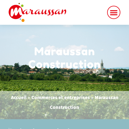
contenu
principal
Maraussan
Construction
Accueil
»
Commerces et entreprises
»
Maraussan
Construction