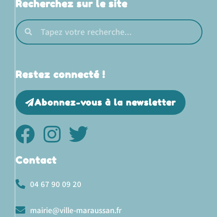
Recherchez sur le site
Restez connecté !
Abonnez-vous à la newsletter
Contact
04 67 90 09 20
mairie@ville-maraussan.fr