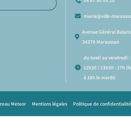
04 67 90 09 20
mairie@ville-maraussa
Avenue Général Balam
34370 Maraussan
du lundi au vendredi : 
12h30 / 13h30 - 17h (
à 18h le mardi)
ureau Meteor
Mentions légales
Politique de confidentialité