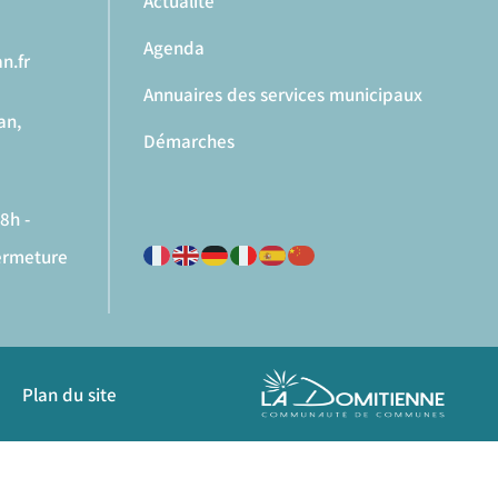
Actualité
Agenda
n.fr
Annuaires des services municipaux
an,
Démarches
8h -
fermeture
Plan du site