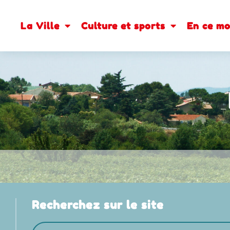
contenu
principal
La Ville
Culture et sports
En ce m
Recherchez sur le site