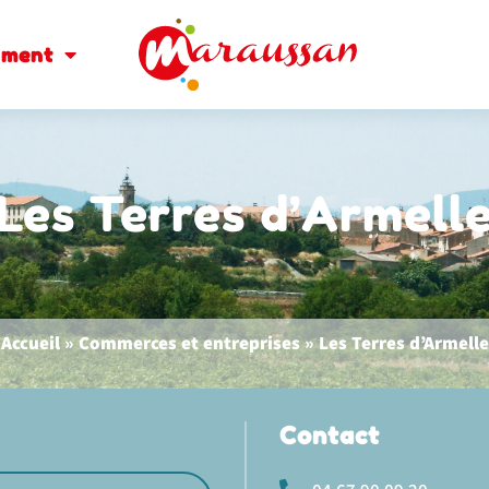
oment
Les Terres d’Armell
Accueil
»
Commerces et entreprises
»
Les Terres d’Armelle
Contact