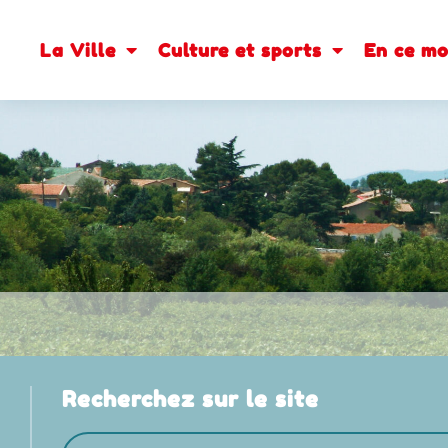
contenu
principal
La Ville
Culture et sports
En ce m
Recherchez sur le site