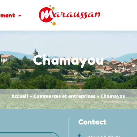
oment
Chamayou
Accueil
»
Commerces et entreprises
»
Chamayou
Contact