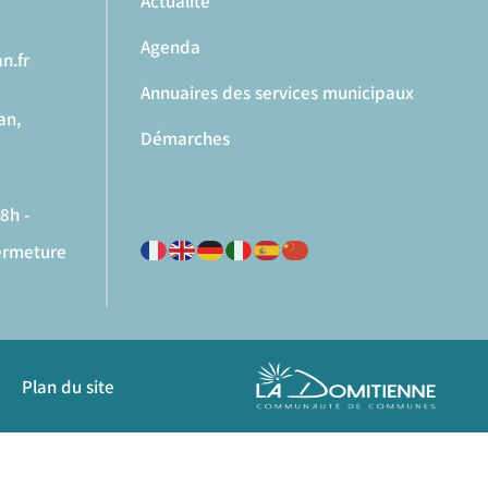
Actualité
Agenda
n.fr
Annuaires des services municipaux
an,
Démarches
8h -
fermeture
Plan du site