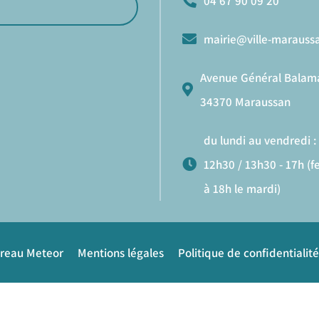
04 67 90 09 20
mairie@ville-maraussa
Avenue Général Balam
34370 Maraussan
du lundi au vendredi : 
12h30 / 13h30 - 17h (
à 18h le mardi)
ureau Meteor
Mentions légales
Politique de confidentialité