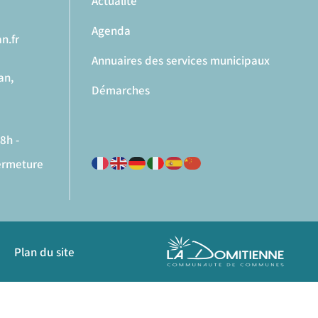
Actualité
Agenda
n.fr
Annuaires des services municipaux
an,
Démarches
8h -
fermeture
Plan du site