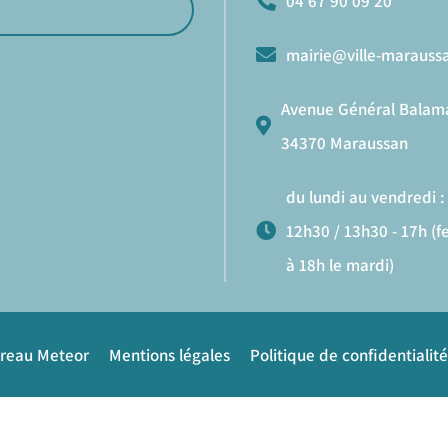
04 67 90 09 20
mairie@ville-maraussa
Avenue Général Balam
34370 Maraussan
du lundi au vendredi : 
12h30 / 13h30 - 17h (
à 18h le mardi)
ureau Meteor
Mentions légales
Politique de confidentialité