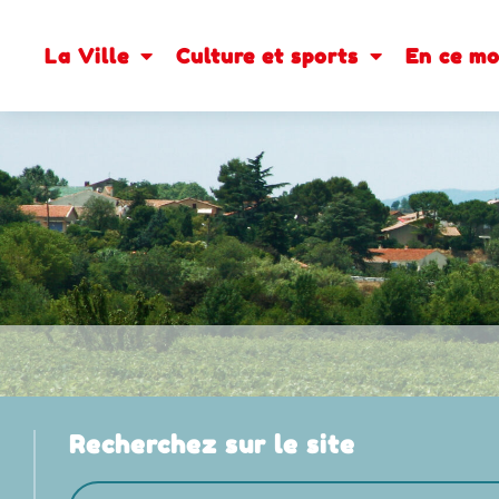
contenu
principal
La Ville
Culture et sports
En ce m
Recherchez sur le site