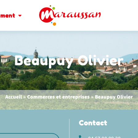
oment
Beaupuy Olivier
Accueil
»
Commerces et entreprises
»
Beaupuy Olivier
Contact