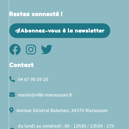
Restez connecté !
Abonnez-vous à la newsletter
Contact
04 67 90 09 20
mairie@ville-maraussan.fr
Avenue Général Balaman, 34370 Maraussan
du lundi au vendredi : 8h - 12h30 / 13h30 - 17h