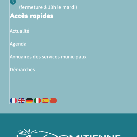
(fermeture à 18h le mardi)
Accès rapides
Actualité
Agenda
Annuaires des services municipaux
Démarches