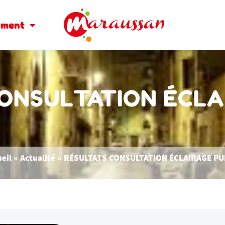
oment
ONSULTATION ÉCLA
eil
»
Actualité
»
RÉSULTATS CONSULTATION ÉCLAIRAGE PU