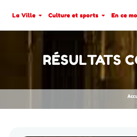
La Ville
Culture et sports
En ce m
RÉSULTATS C
Accu