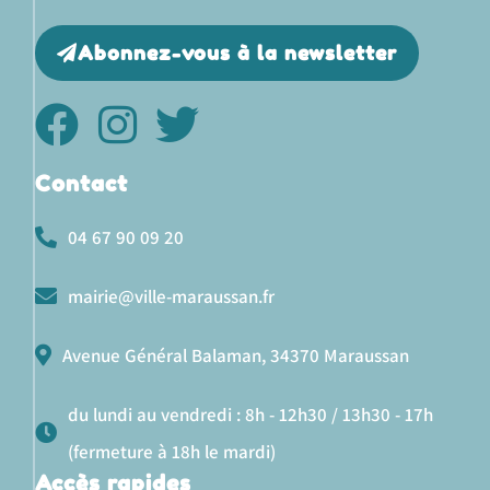
Abonnez-vous à la newsletter
Contact
04 67 90 09 20
mairie@ville-maraussan.fr
Avenue Général Balaman, 34370 Maraussan
du lundi au vendredi : 8h - 12h30 / 13h30 - 17h
(fermeture à 18h le mardi)
Accès rapides