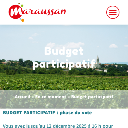
contenu
principal
Budget
participatif
Accueil
»
En ce moment
»
Budget participatif
BUDGET PARTICIPATIF : phase du vote
Vous avez jusqu’au 12 décembre 2025 à 16 h pour