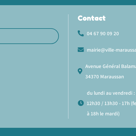
Contact
04 67 90 09 20
mairie@ville-maraussa
Avenue Général Balam
34370 Maraussan
du lundi au vendredi : 
12h30 / 13h30 - 17h (
à 18h le mardi)