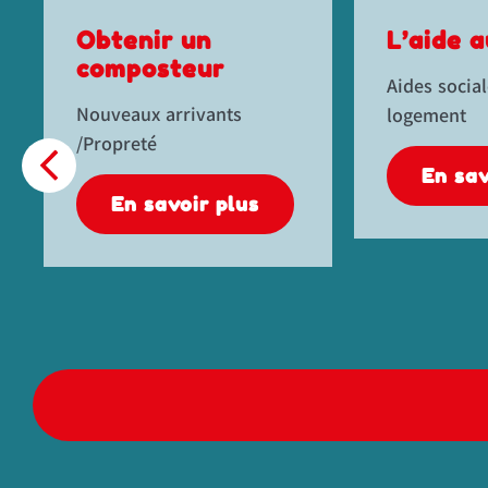
L’aide au BAFA
L’aide à
recherc
Aides sociales et
d’emplo
logement
Aides social
logement
En savoir plus
En sav