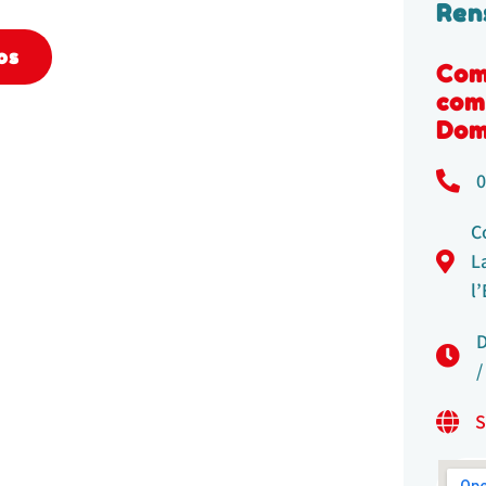
Ren
os
Com
com
Dom
0
C
L
l
D
/
S