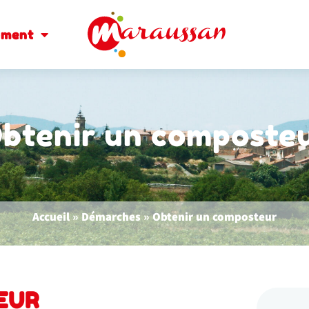
oment
btenir un composte
Accueil
»
Démarches
»
Obtenir un composteur
EUR