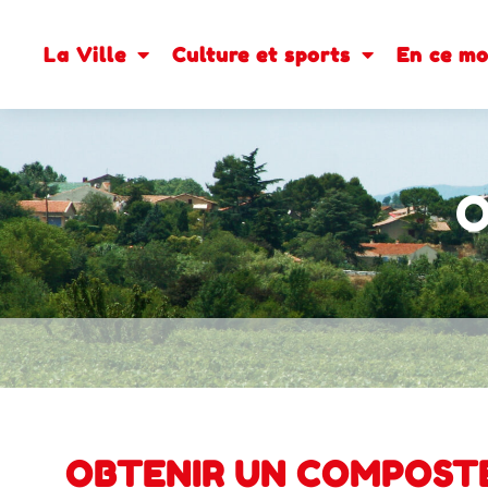
contenu
principal
La Ville
Culture et sports
En ce m
O
OBTENIR UN COMPOST