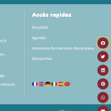
Accès rapides
Actualité
Agenda
n.fr
Annuaires des services municipaux
an,
Démarches
8h -
fermeture