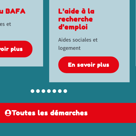
 la
Demande de
he
carte grise
i
Véhicule
es et
En savoir plus
oir plus
Toutes les démarches