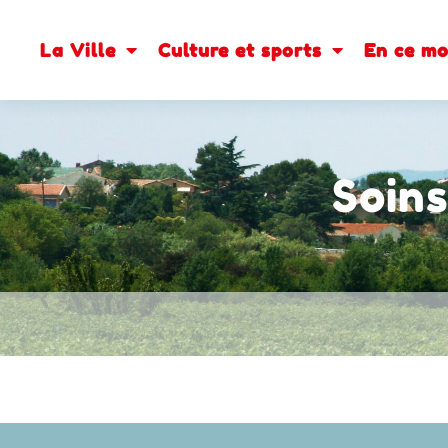
contenu
principal
La Ville
Culture et sports
En ce m
Soins