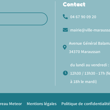
Contact
04 67 90 09 20
mairie@ville-maraussa
Avenue Général Balam
34370 Maraussan
du lundi au vendredi : 
12h30 / 13h30 - 17h (
à 18h le mardi)
ureau Meteor
Mentions légales
Politique de confidentialité