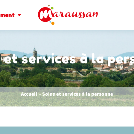
oment
 et services à la pe
Accueil
»
Soins et services à la personne