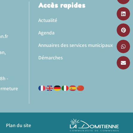
Accès rapides
Actualité
Agenda
n.fr
Annuaires des services municipaux
an,
Démarches
8h -
fermeture
Plan du site