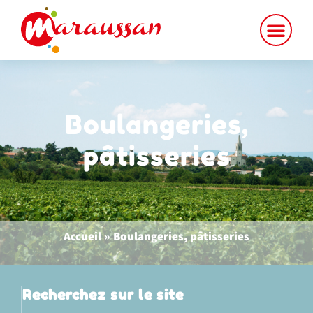
contenu
principal
Boulangeries,
pâtisseries
Accueil
»
Boulangeries, pâtisseries
Recherchez sur le site