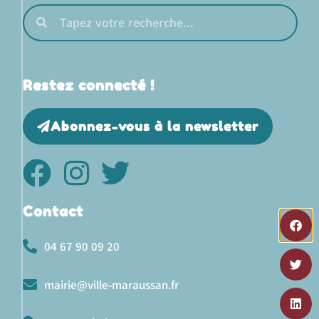
Restez connecté !
Abonnez-vous à la newsletter
Contact
04 67 90 09 20
mairie@ville-maraussan.fr