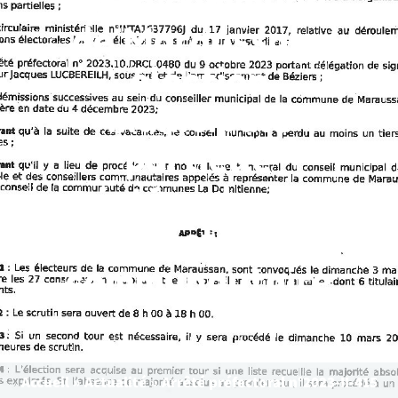
de Maraussan-
élection
municipale
partielle
intégrale et
élection
communautaire
Accueil
»
Actualité
»
Arrêté préfectoral n°2023-II-415