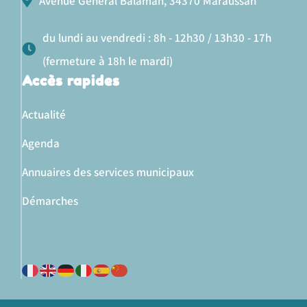
Avenue Général Balaman, 34370 Maraussan
du lundi au vendredi : 8h - 12h30 / 13h30 - 17h
(fermeture à 18h le mardi)
Accès rapides
Actualité
Agenda
Annuaires des services municipaux
Démarches