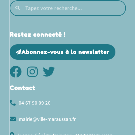
Restez connecté !
Abonnez-vous à la newsletter
Contact
04 67 90 09 20
mairie@ville-maraussan.fr