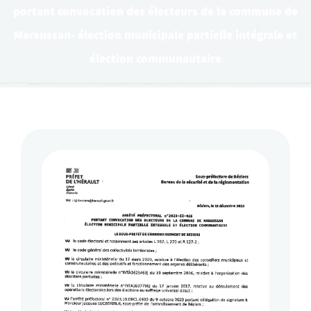
portant convocation des électeurs de la commune de
Maraussan- élection municipale partielle intégrale et
élection communautaire