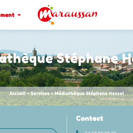
oment
iathèque Stéphane H
Accueil
»
Services
»
Médiathèque Stéphane Hessel
Contact