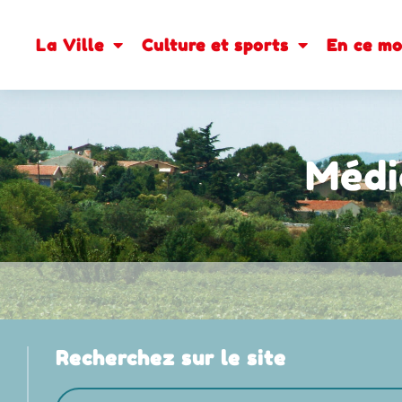
contenu
principal
La Ville
Culture et sports
En ce m
Méd
Recherchez sur le site