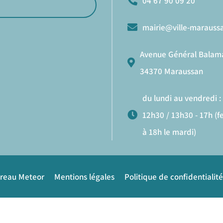
04 67 90 09 20
mairie@ville-maraussa
Avenue Général Balam
34370 Maraussan
du lundi au vendredi : 
12h30 / 13h30 - 17h (
à 18h le mardi)
ureau Meteor
Mentions légales
Politique de confidentialité