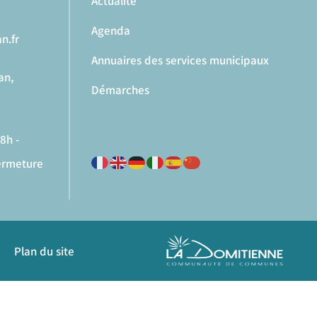
Actualité
Agenda
n.fr
Annuaires des services municipaux
an,
Démarches
8h -
fermeture
Plan du site