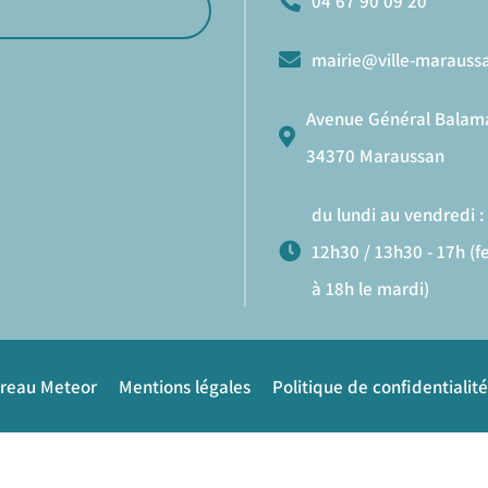
04 67 90 09 20
mairie@ville-maraussa
Avenue Général Balam
34370 Maraussan
du lundi au vendredi : 
12h30 / 13h30 - 17h (
à 18h le mardi)
ureau Meteor
Mentions légales
Politique de confidentialité