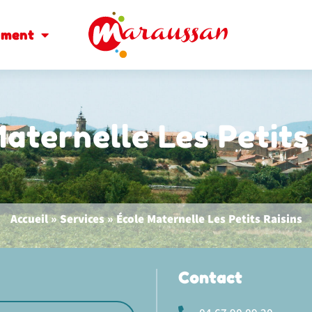
oment
aternelle Les Petits
Accueil
»
Services
»
École Maternelle Les Petits Raisins
Contact