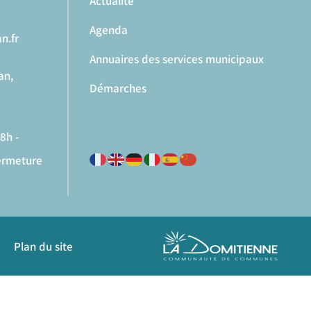
Actualité
Agenda
n.fr
Annuaires des services municipaux
an,
Démarches
8h -
fermeture
Plan du site