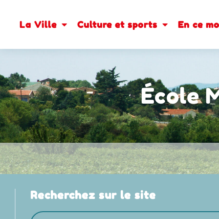
contenu
principal
La Ville
Culture et sports
En ce m
École M
Recherchez sur le site