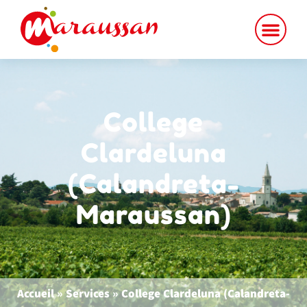
contenu
principal
College
Clardeluna
(Calandreta-
Maraussan)
Accueil
»
Services
»
College Clardeluna (Calandreta-