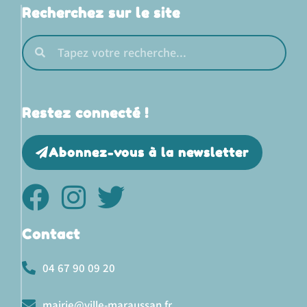
Recherchez sur le site
Restez connecté !
Abonnez-vous à la newsletter
Contact
04 67 90 09 20
mairie@ville-maraussan.fr