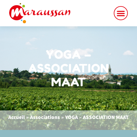
contenu
principal
YOGA –
ASSOCIATION
MAAT
Accueil
»
Associations
»
YOGA – ASSOCIATION MAAT