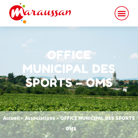
contenu
principal
OFFICE
MUNICIPAL DES
SPORTS – OMS
Accueil
»
Associations
»
OFFICE MUNICIPAL DES SPORTS
– OMS