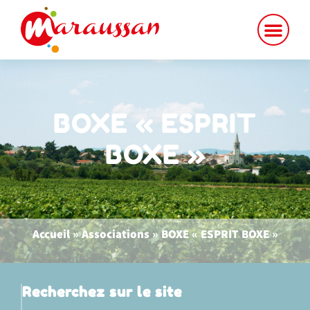
contenu
principal
BOXE « ESPRIT
BOXE »
Accueil
»
Associations
»
BOXE « ESPRIT BOXE »
Recherchez sur le site