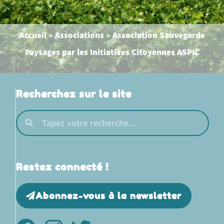
Accueil
»
Associations
»
Association Sauvegarde
Paysages par les Initiatives Citoyennes ASPIC
Recherchez sur le site
Restez connecté !
Abonnez-vous à la newsletter