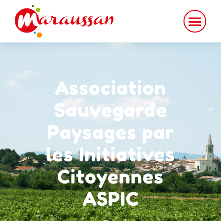
contenu
principal
Association
Sauvegarde
Paysages par
les Initiatives
Citoyennes
ASPIC