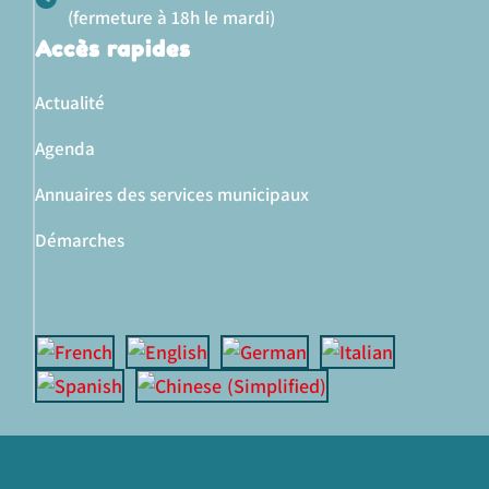
(fermeture à 18h le mardi)
Accès rapides
Actualité
Agenda
Annuaires des services municipaux
Démarches