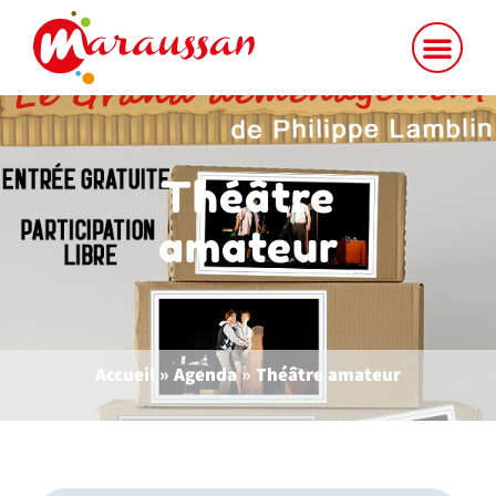
Théâtre
amateur
Accueil
»
Agenda
»
Théâtre amateur