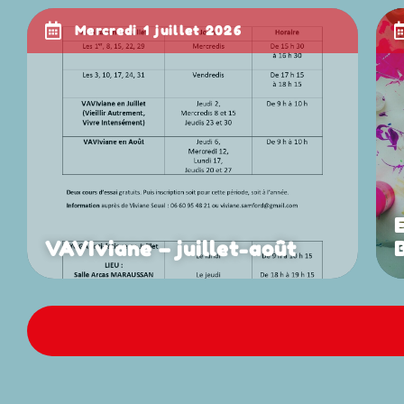
mercredi 1 juillet 2026
VAVIviane – juillet-août