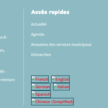
Accès rapides
Actualité
Agenda
n.fr
Annuaires des services municipaux
an,
Démarches
8h -
fermeture