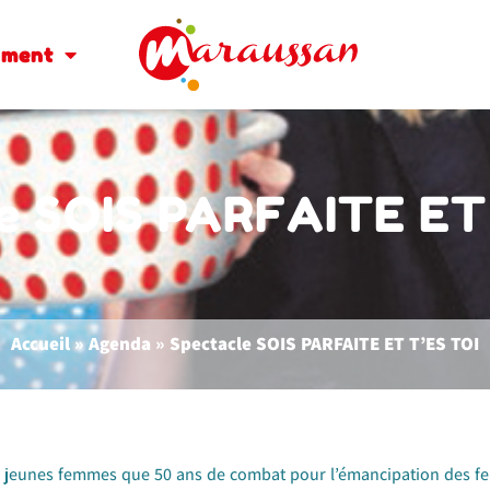
oment
e SOIS PARFAITE ET
Accueil
»
Agenda
»
Spectacle SOIS PARFAITE ET T’ES TOI
x jeunes femmes que 50 ans de combat pour l’émancipation des 