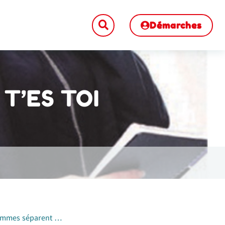
Démarches
 T’ES TOI
femmes séparent …