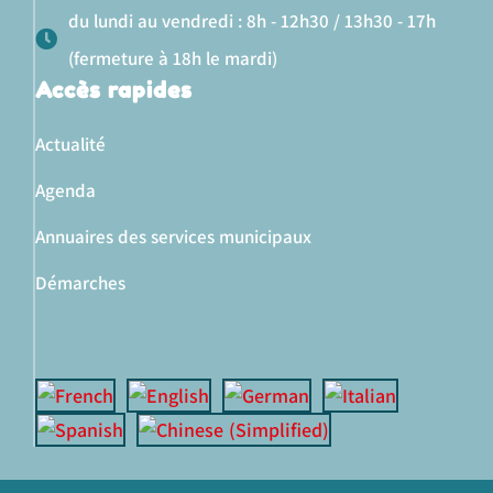
du lundi au vendredi : 8h - 12h30 / 13h30 - 17h
(fermeture à 18h le mardi)
Accès rapides
Actualité
Agenda
Annuaires des services municipaux
Démarches