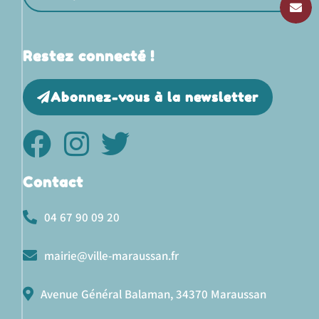
Restez connecté !
Abonnez-vous à la newsletter
Contact
04 67 90 09 20
mairie@ville-maraussan.fr
Avenue Général Balaman, 34370 Maraussan