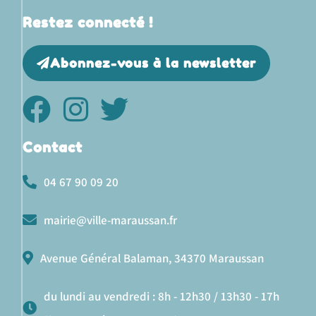
Restez connecté !
Abonnez-vous à la newsletter
Contact
04 67 90 09 20
mairie@ville-maraussan.fr
Avenue Général Balaman, 34370 Maraussan
du lundi au vendredi : 8h - 12h30 / 13h30 - 17h