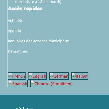
(fermeture à 18h le mardi)
Accès rapides
Actualité
Agenda
Annuaires des services municipaux
Démarches