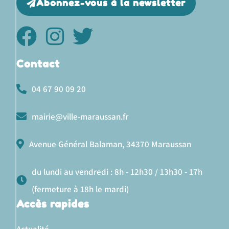
Abonnez-vous à la newsletter
Contact
04 67 90 09 20
mairie@ville-maraussan.fr
Avenue Général Balaman, 34370 Maraussan
du lundi au vendredi : 8h - 12h30 / 13h30 - 17h
(fermeture à 18h le mardi)
Accès rapides