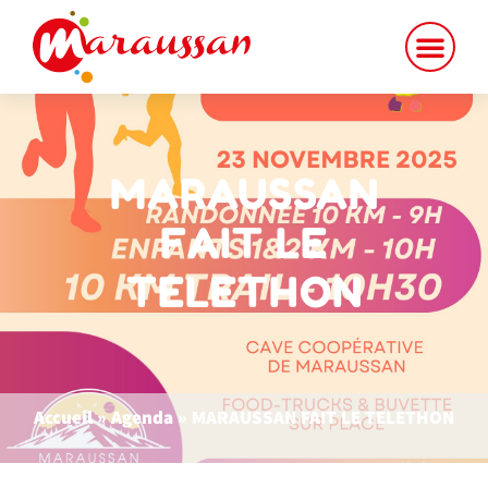
MARAUSSAN
FAIT LE
TELETHON
Accueil
»
Agenda
»
MARAUSSAN FAIT LE TELETHON