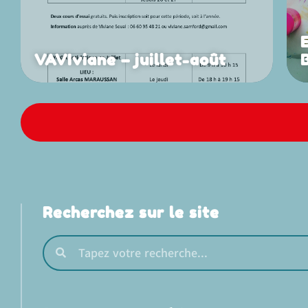
VAVIviane – juillet-août
Recherchez sur le site