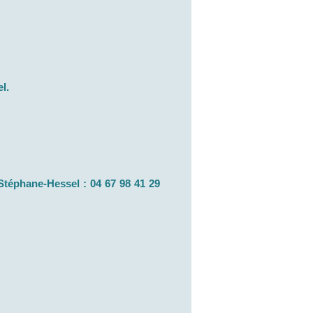
l.
Stéphane-Hessel : 04 67 98 41 29