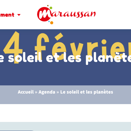
oment
e soleil et les planèt
Accueil
»
Agenda
»
Le soleil et les planètes