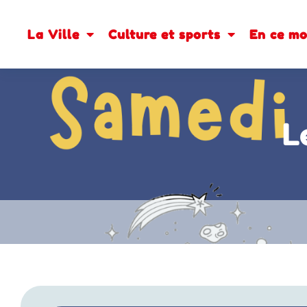
La Ville
Culture et sports
En ce m
L