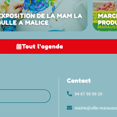
EXPOSITION DE LA MAM LA
MARC
BULLE A MALICE
PROD
Tout l'agenda
Contact
04 67 90 09 20
mairie@ville-maraussa