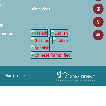
an,
Démarches
8h -
fermeture
Plan du site