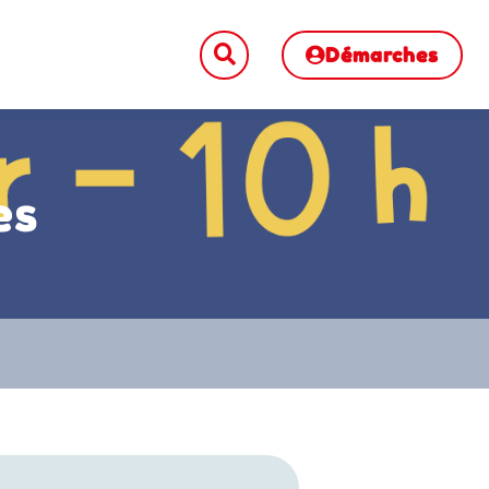
Démarches
es