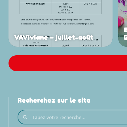
VAVIviane – juillet-août
Recherchez sur le site