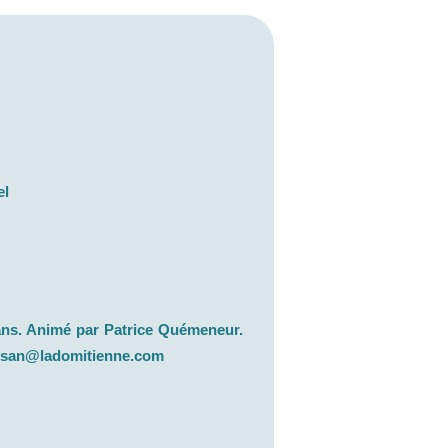
el
9 ans. Animé par Patrice Quémeneur.
ssan@ladomitienne.com