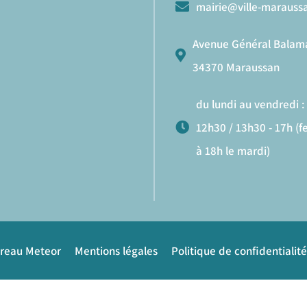
mairie@ville-maraussa
Avenue Général Balam
34370 Maraussan
du lundi au vendredi : 
12h30 / 13h30 - 17h (
à 18h le mardi)
ureau Meteor
Mentions légales
Politique de confidentialité