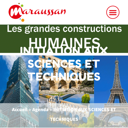
INITIATION AUX
SCIENCES ET
TECHNIQUES
Accueil
»
Agenda
»
INITIATION AUX SCIENCES ET
TECHNIQUES