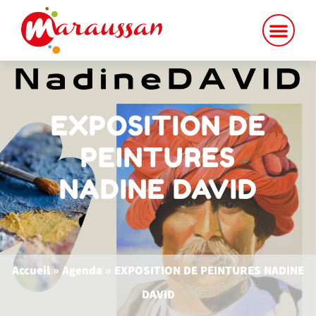
EXPOSITION DE
PEINTURES
NADINE DAVID
Accueil
»
Agenda
»
EXPOSITION DE PEINTURES NADINE
DAVID