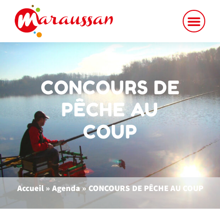
CONCOURS DE
PÊCHE AU
COUP
Accueil
»
Agenda
»
CONCOURS DE PÊCHE AU COUP