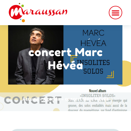
concert Marc
Hévéa
Accueil
»
Agenda
»
concert Marc Hévéa