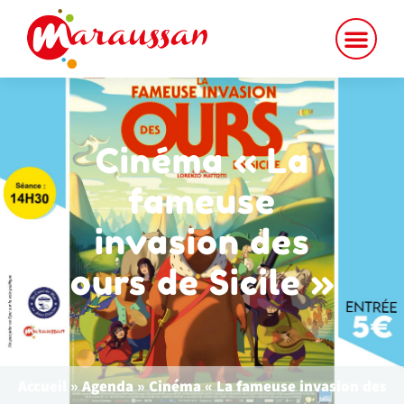
Cinéma « La
fameuse
invasion des
ours de Sicile »
Accueil
»
Agenda
»
Cinéma « La fameuse invasion des