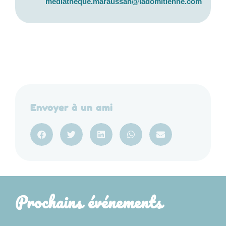
mediatheque.maraussan@ladomitienne.com
Envoyer à un ami
Prochains événements