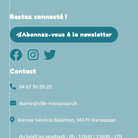
Restez connecté !
Abonnez-vous à la newsletter
Contact
04 67 90 09 20
mairie@ville-maraussan.fr
Avenue Général Balaman, 34370 Maraussan
du lundi au vendredi : 8h - 12h30 / 13h30 - 17h