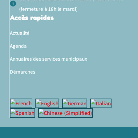
(fermeture à 18h le mardi)
Accès rapides
Actualité
Agenda
Annuaires des services municipaux
Démarches