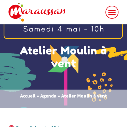
Atelier Moulin à
vent
Accueil
»
Agenda
»
Atelier Moulin à vent