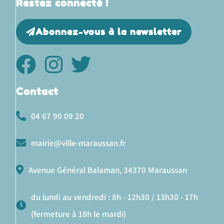
Restez connecté !
Abonnez-vous à la newsletter
Contact
04 67 90 09 20
mairie@ville-maraussan.fr
Avenue Général Balaman, 34370 Maraussan
du lundi au vendredi : 8h - 12h30 / 13h30 - 17h
(fermeture à 18h le mardi)