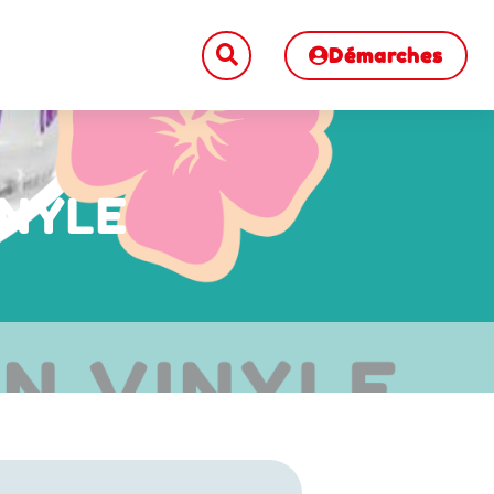
Démarches
INYLE