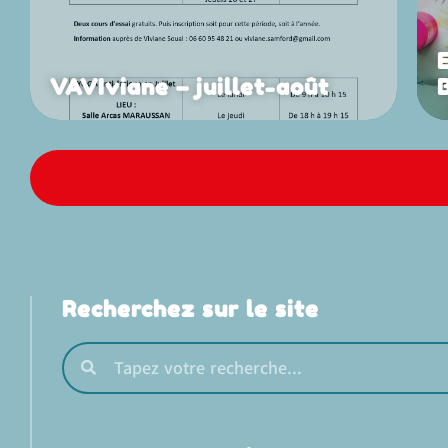
VAVIviane – juillet-août
Recherchez sur le site