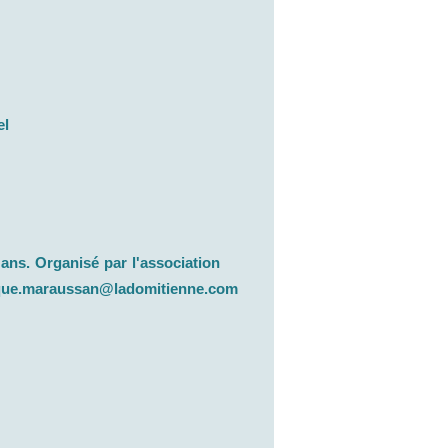
el
0 ans. Organisé par l'association
heque.maraussan@ladomitienne.com