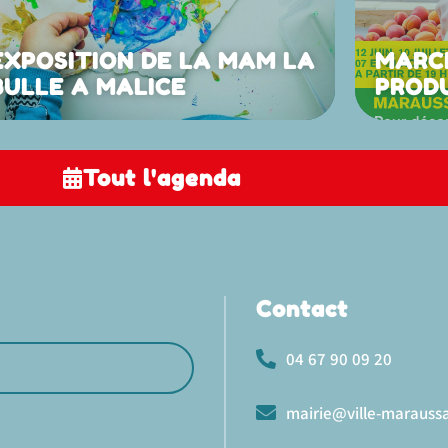
EXPOSITION DE LA MAM LA
MARC
BULLE A MALICE
PROD
Tout l'agenda
Contact
04 67 90 09 20
mairie@ville-maraussa