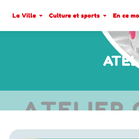
La Ville
Culture et sports
En ce m
ATEL