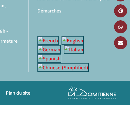
an,
Démarches
8h -
fermeture
Plan du site