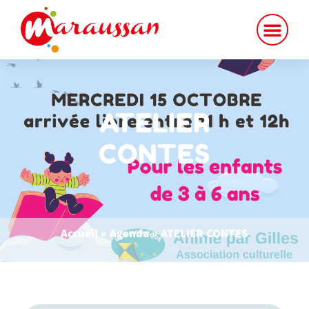
ATELIER
CONTES
Accueil
»
Agenda
»
ATELIER CONTES