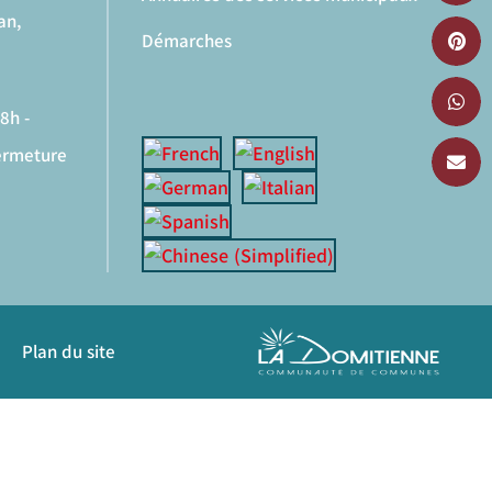
an,
Démarches
8h -
fermeture
Plan du site