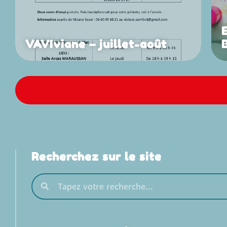
VAVIviane – juillet-août
Recherchez sur le site