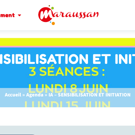
oment
NSIBILISATION ET IN
Accueil
»
Agenda
»
IA – SENSIBILISATION ET INITIATION