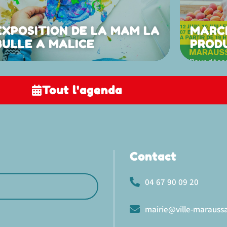
EXPOSITION DE LA MAM LA
MARC
BULLE A MALICE
PROD
Tout l'agenda
Contact
04 67 90 09 20
mairie@ville-maraussa